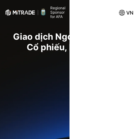
Regional
VN
Sponsor
for AFA
Giao dịch Ngoại hối, Hàng hóa
Cổ phiếu, ETF và nhiều hơ