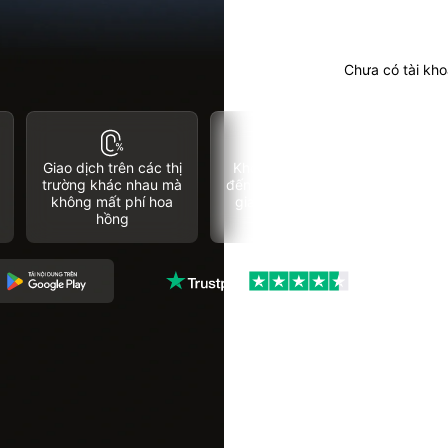
Chưa có tài kh
Giao dịch trên các thị
Không cần vốn cho
trường khác nhau mà
đến khi bạn sẵn sàng
không mất phí hoa
giao dịch Trực tiếp
hồng
4.7