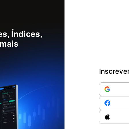
s, Índices,
 mais
Inscreve