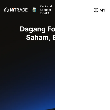
Regional
MY
Sponsor
for AFA
Dagang Forex, Komoditi, I
Saham, ETF dan Banyak 