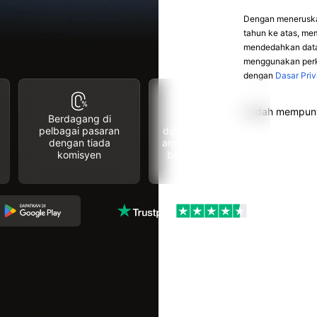
Dengan meneruska
tahun ke atas, me
mendedahkan data 
menggunakan perkh
dengan
Dasar Priv
Sudah mempuny
Berdagang di
Tiada dana
pelbagai pasaran
diperlukan sehingga
dengan tiada
anda bersedia untuk
komisyen
berdagang secara
langsung
4.7