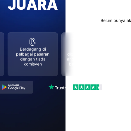
A
Belum punya a
Berdagang di
Tiada dana
pelbagai pasaran
diperlukan sehingga
dengan tiada
anda bersedia untuk
komisyen
berdagang secara
langsung
4.7