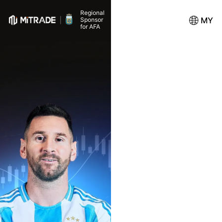
Regional
MY
Sponsor
for AFA
Dagang Forex, Komoditi,
Saham, ETF dan Banya